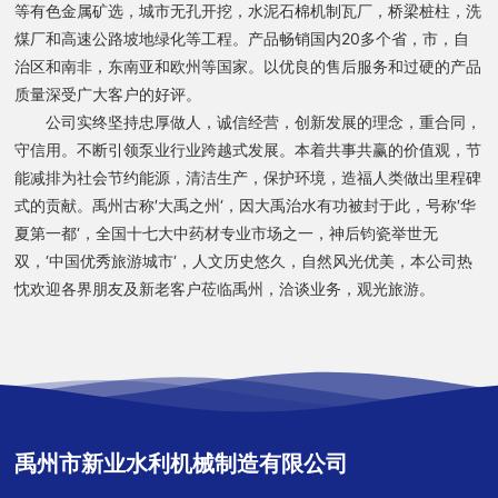
等有色金属矿选，城市无孔开挖，水泥石棉机制瓦厂，桥梁桩柱，洗
煤厂和高速公路坡地绿化等工程。产品畅销国内20多个省，市，自
治区和南非，东南亚和欧州等国家。以优良的售后服务和过硬的产品
质量深受广大客户的好评。
公司实终坚持忠厚做人，诚信经营，创新发展的理念，重合同，
守信用。不断引领泵业行业跨越式发展。本着共事共赢的价值观，节
能减排为社会节约能源，清洁生产，保护环境，造福人类做出里程碑
式的贡献。禹州古称′大禹之州‘，因大禹治水有功被封于此，号称′华
夏第一都‘，全国十七大中药材专业市场之一，神后钧瓷举世无
双，‘中国优秀旅游城市‘，人文历史悠久，自然风光优美，本公司热
忱欢迎各界朋友及新老客户莅临禹州，洽谈业务，观光旅游。
禹州市新业水利机械制造有限公司